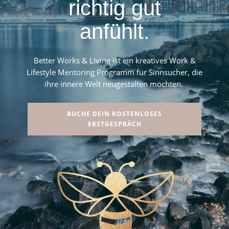
richtig gut
anfühlt.
Better Works & Living ist ein kreatives Work &
Lifestyle Mentoring Programm für Sinnsucher, die
ihre innere Welt neugestalten möchten.
BUCHE DEIN KOSTENLOSES
ERSTGESPRÄCH