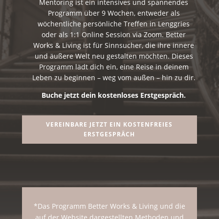
Mentoring ist ein intensives und spannendes
Programm über 9 Wochen, entweder als
wöchentliche persönliche Treffen in Lenggries
oder als 1:1 Online Session via Zoom. Better
Works & Living ist für Sinnsucher, die ihre innere
und äußere Welt neu gestalten möchten. Dieses
Programm lädt dich ein, eine Reise in deinem
Leben zu beginnen – weg vom außen – hin zu dir.
Buche jetzt dein kostenloses Erstgespräch.
VEREINBARE JETZT EIN KOSTENFREIES
ERSTGESPRÄCH
*Das Programm Better Works & Living und die
auf der Website dargestellten Methoden und