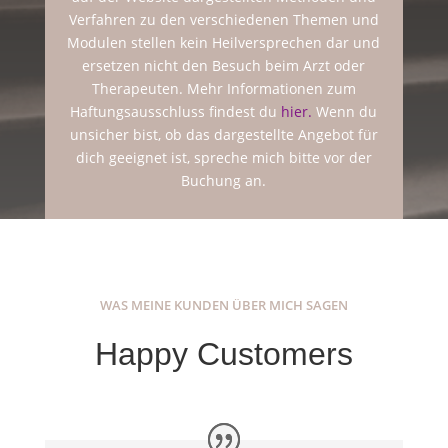
Verfahren zu den verschiedenen Themen und
Modulen stellen kein Heilversprechen dar und
ersetzen nicht den Besuch beim Arzt oder
Therapeuten. Mehr Informationen zum
Haftungsausschluss findest du
hier.
Wenn du
unsicher bist, ob das dargestellte Angebot für
dich geeignet ist, spreche mich bitte vor der
Buchung an.
WAS MEINE KUNDEN ÜBER MICH SAGEN
Happy Customers